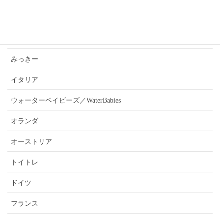
あんうぇいご近所さんおすすめ情報
ふぉーきー
みっきー
イタリア
ウォーターベイビーズ／WaterBabies
オランダ
オーストリア
トイトレ
ドイツ
フランス