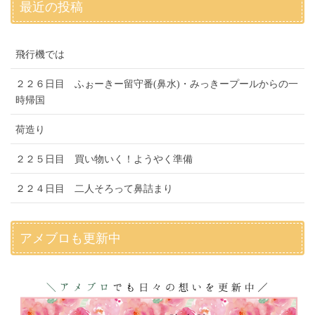
最近の投稿
飛行機では
２２６日目 ふぉーきー留守番(鼻水)・みっきープールからの一
時帰国
荷造り
２２５日目 買い物いく！ようやく準備
２２４日目 二人そろって鼻詰まり
アメブロも更新中