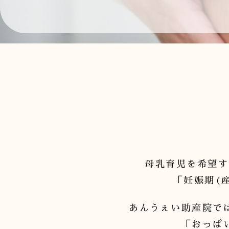
母乳育児を希望す
「妊娠期(
あんうぇい助産院で
「おっぱ