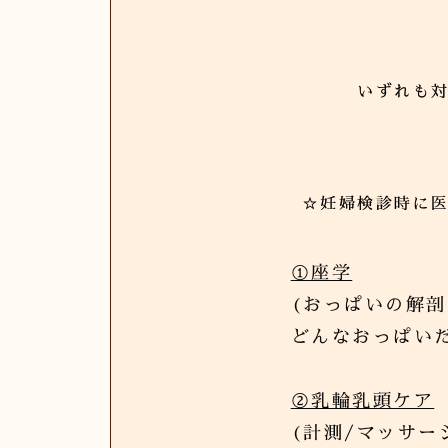
いずれも
☆妊婦検診時に
①座学
(おっぱいの解
どんなおっぱいだ
②乳輪乳頭ケア
(計測/マッサー