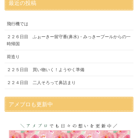
最近の投稿
飛行機では
２２６日目 ふぉーきー留守番(鼻水)・みっきープールからの一
時帰国
荷造り
２２５日目 買い物いく！ようやく準備
２２４日目 二人そろって鼻詰まり
アメブロも更新中