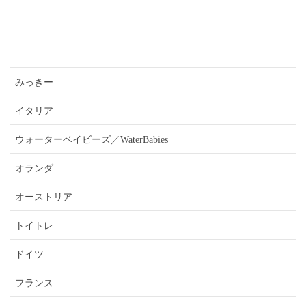
あんうぇいご近所さんおすすめ情報
ふぉーきー
みっきー
イタリア
ウォーターベイビーズ／WaterBabies
オランダ
オーストリア
トイトレ
ドイツ
フランス