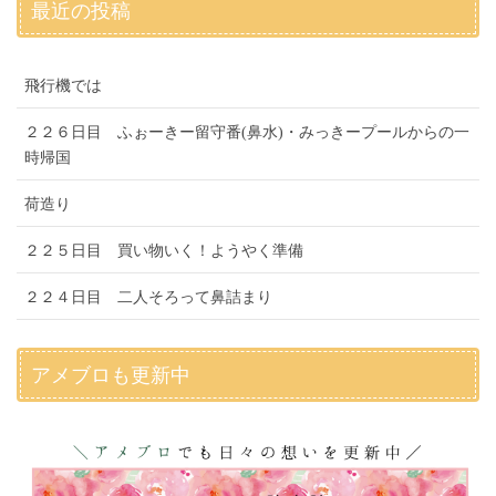
最近の投稿
飛行機では
２２６日目 ふぉーきー留守番(鼻水)・みっきープールからの一
時帰国
荷造り
２２５日目 買い物いく！ようやく準備
２２４日目 二人そろって鼻詰まり
アメブロも更新中