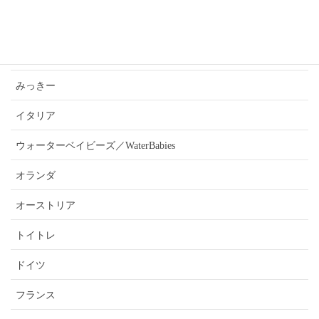
あんうぇいご近所さんおすすめ情報
ふぉーきー
みっきー
イタリア
ウォーターベイビーズ／WaterBabies
オランダ
オーストリア
トイトレ
ドイツ
フランス