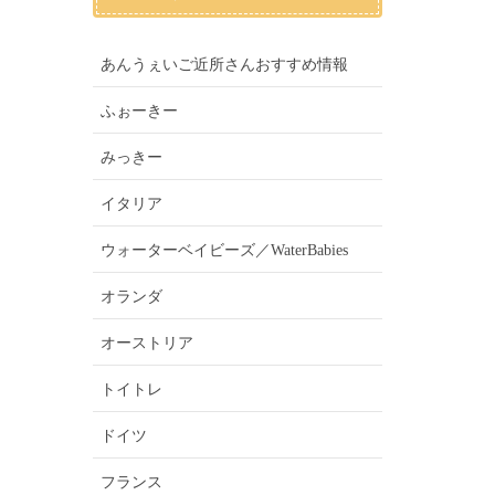
あんうぇいご近所さんおすすめ情報
ふぉーきー
みっきー
イタリア
ウォーターベイビーズ／WaterBabies
オランダ
オーストリア
トイトレ
ドイツ
フランス