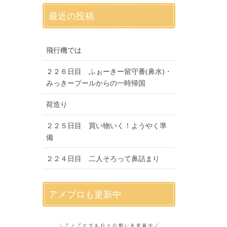
最近の投稿
飛行機では
２２６日目 ふぉーきー留守番(鼻水)・
みっきープールからの一時帰国
荷造り
２２５日目 買い物いく！ようやく準
備
２２４日目 二人そろって鼻詰まり
アメブロも更新中