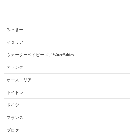
あんうぇいご近所さんおすすめ情報
ふぉーきー
みっきー
イタリア
ウォーターベイビーズ／WaterBabies
オランダ
オーストリア
トイトレ
ドイツ
フランス
ブログ