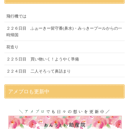
飛行機では
２２６日目 ふぉーきー留守番(鼻水)・みっきープールからの一
時帰国
荷造り
２２５日目 買い物いく！ようやく準備
２２４日目 二人そろって鼻詰まり
アメブロも更新中