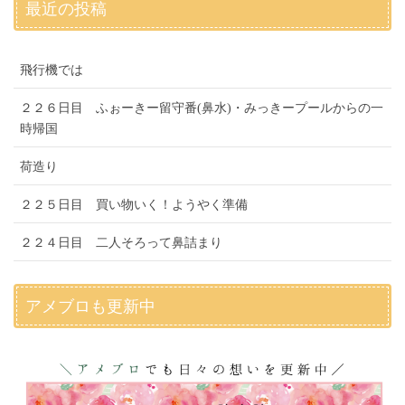
最近の投稿
飛行機では
２２６日目 ふぉーきー留守番(鼻水)・みっきープールからの一
時帰国
荷造り
２２５日目 買い物いく！ようやく準備
２２４日目 二人そろって鼻詰まり
アメブロも更新中