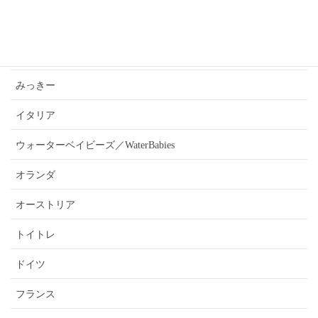
あんうぇいご近所さんおすすめ情報
ふぉーきー
みっきー
イタリア
ウォーターベイビーズ／WaterBabies
オランダ
オーストリア
トイトレ
ドイツ
フランス