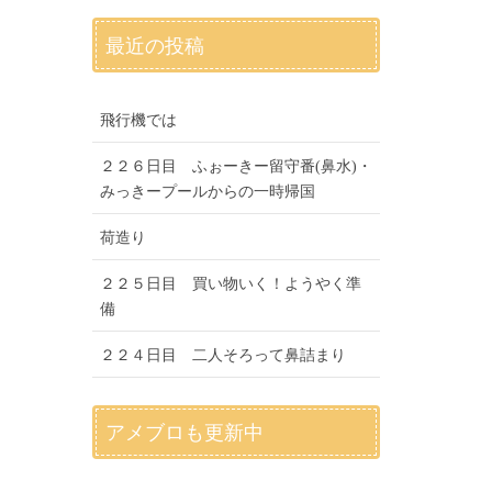
最近の投稿
飛行機では
２２６日目 ふぉーきー留守番(鼻水)・
みっきープールからの一時帰国
荷造り
２２５日目 買い物いく！ようやく準
備
２２４日目 二人そろって鼻詰まり
アメブロも更新中