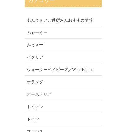
カテゴリー
あんうぇいご近所さんおすすめ情報
ふぉーきー
みっきー
イタリア
ウォーターベイビーズ／WaterBabies
オランダ
オーストリア
トイトレ
ドイツ
フランス