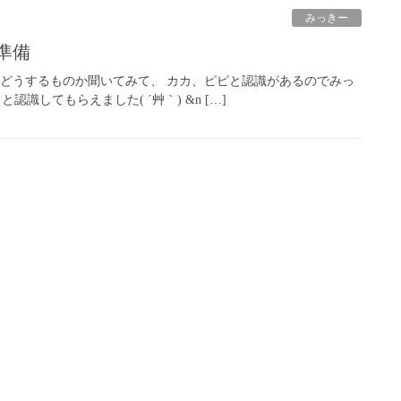
みっきー
準備
aにどうするものか聞いてみて、 カカ、ピピと認識があるのでみっ
してもらえました( ´艸｀) &n […]