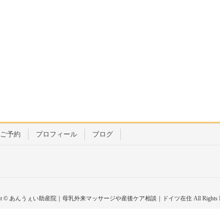
ご予約
プロフィール
ブログ
ight © あんうぇい助産院｜母乳外来マッサージや産後ケア相談｜ドイツ在住 All Rights Res