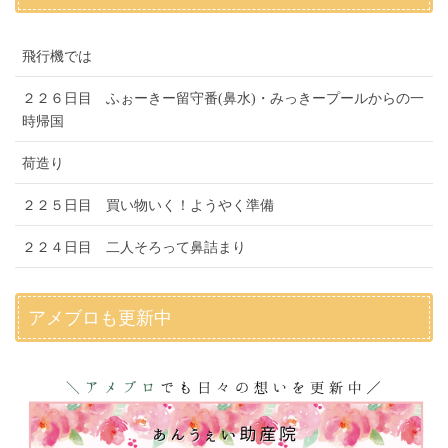
飛行機では
２２６日目 ふぉーきー留守番(鼻水)・みっきープールからの一
時帰国
荷造り
２２５日目 買い物いく！ようやく準備
２２４日目 二人そろって鼻詰まり
アメブロも更新中