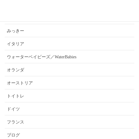
あんうぇいご近所さんおすすめ情報
ふぉーきー
みっきー
イタリア
ウォーターベイビーズ／WaterBabies
オランダ
オーストリア
トイトレ
ドイツ
フランス
ブログ