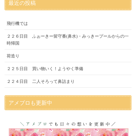
最近の投稿
飛行機では
２２６日目 ふぉーきー留守番(鼻水)・みっきープールからの一
時帰国
荷造り
２２５日目 買い物いく！ようやく準備
２２４日目 二人そろって鼻詰まり
アメブロも更新中