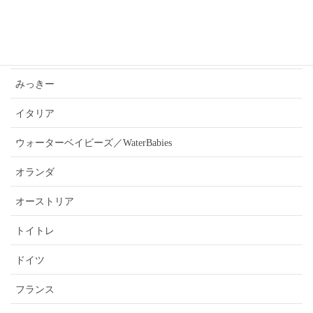
あんうぇいご近所さんおすすめ情報
ふぉーきー
みっきー
イタリア
ウォーターベイビーズ／WaterBabies
オランダ
オーストリア
トイトレ
ドイツ
フランス