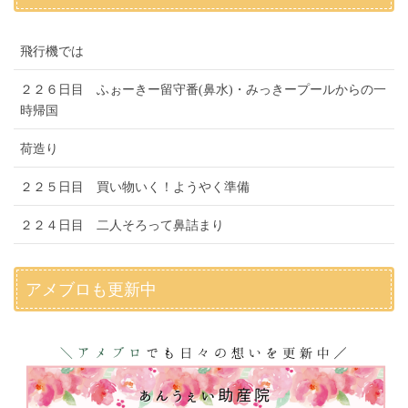
飛行機では
２２６日目 ふぉーきー留守番(鼻水)・みっきープールからの一
時帰国
荷造り
２２５日目 買い物いく！ようやく準備
２２４日目 二人そろって鼻詰まり
アメブロも更新中