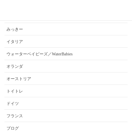
あんうぇいご近所さんおすすめ情報
ふぉーきー
みっきー
イタリア
ウォーターベイビーズ／WaterBabies
オランダ
オーストリア
トイトレ
ドイツ
フランス
ブログ