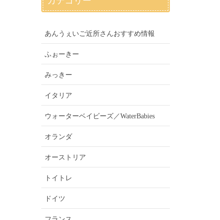
カテゴリー
あんうぇいご近所さんおすすめ情報
ふぉーきー
みっきー
イタリア
ウォーターベイビーズ／WaterBabies
オランダ
オーストリア
トイトレ
ドイツ
フランス