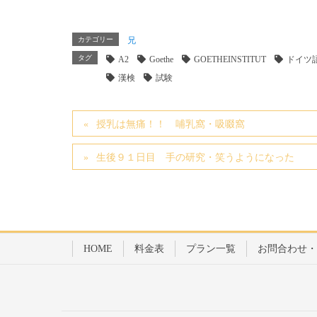
カテゴリー
兄
タグ
A2
Goethe
GOETHEINSTITUT
ドイツ
漢検
試験
授乳は無痛！！ 哺乳窩・吸啜窩
生後９１日目 手の研究・笑うようになった
HOME
料金表
プラン一覧
お問合わせ・