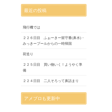
最近の投稿
飛行機では
２２６日目 ふぉーきー留守番(鼻水)・
みっきープールからの一時帰国
荷造り
２２５日目 買い物いく！ようやく準
備
２２４日目 二人そろって鼻詰まり
アメブロも更新中