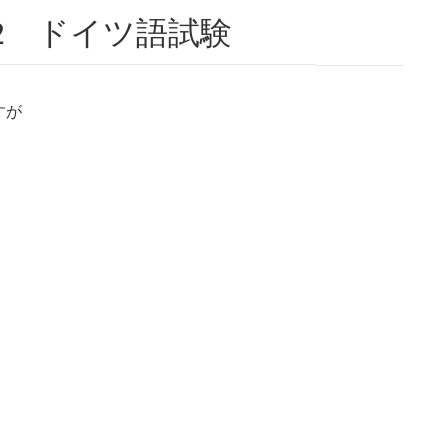
T A2 ドイツ語試験
すが