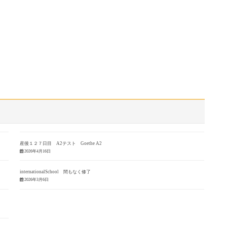
産後１２７日目 A2テスト Goethe A2
2026年4月16日
internationalSchool 間もなく修了
2026年3月6日