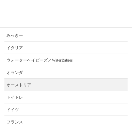
あんうぇいご近所さんおすすめ情報
ふぉーきー
みっきー
イタリア
ウォーターベイビーズ／WaterBabies
オランダ
オーストリア
トイトレ
ドイツ
フランス