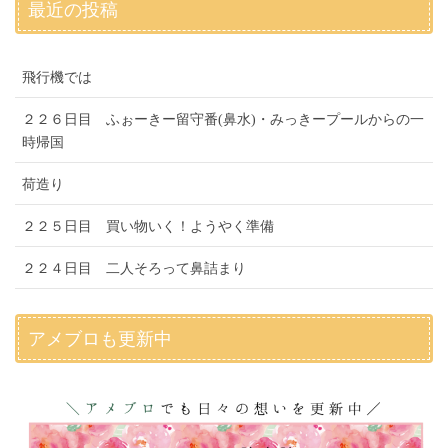
最近の投稿
飛行機では
２２６日目 ふぉーきー留守番(鼻水)・みっきープールからの一
時帰国
荷造り
２２５日目 買い物いく！ようやく準備
２２４日目 二人そろって鼻詰まり
アメブロも更新中