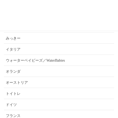
あんうぇいご近所さんおすすめ情報
ふぉーきー
みっきー
イタリア
ウォーターベイビーズ／WaterBabies
オランダ
オーストリア
トイトレ
ドイツ
フランス