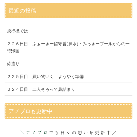
最近の投稿
飛行機では
２２６日目 ふぉーきー留守番(鼻水)・みっきープールからの一
時帰国
荷造り
２２５日目 買い物いく！ようやく準備
２２４日目 二人そろって鼻詰まり
アメブロも更新中