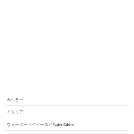
歩音(アルト)@天王台
やま忠＠西取手
カテゴリー
あんうぇいご近所さんおすすめ情報
ふぉーきー
みっきー
イタリア
ウォーターベイビーズ／WaterBabies