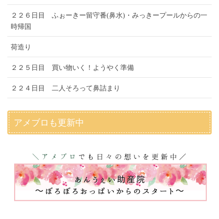
２２６日目 ふぉーきー留守番(鼻水)・みっきープールからの一
時帰国
荷造り
２２５日目 買い物いく！ようやく準備
２２４日目 二人そろって鼻詰まり
アメブロも更新中