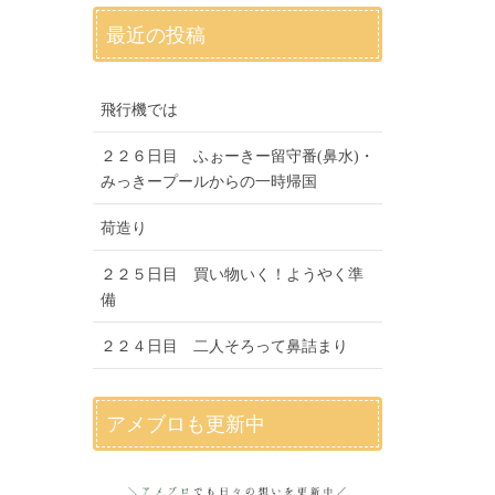
最近の投稿
飛行機では
２２６日目 ふぉーきー留守番(鼻水)・
みっきープールからの一時帰国
荷造り
２２５日目 買い物いく！ようやく準
備
２２４日目 二人そろって鼻詰まり
アメブロも更新中