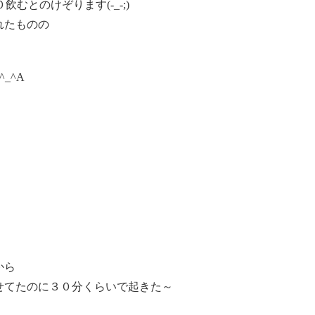
むとのけぞります(-_-;)
れたものの
_^A
から
せてたのに３０分くらいで起きた～