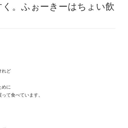
けれど
ために
買って食べています。