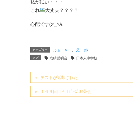
私が眠い・・・
これ
大丈夫？？？？
心配です(;^_^A
カテゴリー
ふぉーきー
、
兄
、
姉
タグ
成績説明会
日本人中学校
テストが返却された
１６９日目 ﾍﾞｲﾋﾞｰｽﾞお茶会