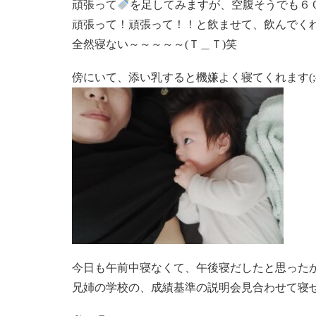
頑張って
を足してみますが、空腹そうでも６０飲
頑張って！頑張って！！と飲ませて、飲んでく
全然寝ない～～～～～(Ｔ＿Ｔ)笑
傍にいて、添い乳すると機嫌よく寝てくれます(;^
今日も午前中寝なくて、午後寝だしたと思った
兄姉の学校の、成績基準の説明会見合わせて寝