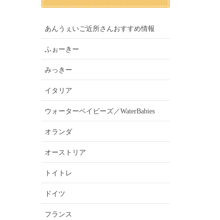
あんうぇいご近所さんおすすめ情報
ふぉーきー
みっきー
イタリア
ウォーターベイビーズ／WaterBabies
オランダ
オーストリア
トイトレ
ドイツ
フランス