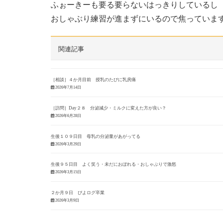
ふぉーきーも要る要らないはっきりしているし
おしゃぶり練習が進まずにいるので焦っています(~
関連記事
［相談］４か月目前 授乳のたびに乳房痛
2026年7月14日
［訪問］Day２８ 分泌減少・ミルクに変えた方が良い？
2026年6月28日
生後１０９日目 母乳の分泌量があがってる
2026年3月29日
生後９５日目 よく笑う・未だにおぼれる・おしゃぶりで激怒
2026年3月15日
２か月９日 ぴよログ卒業
2026年3月9日