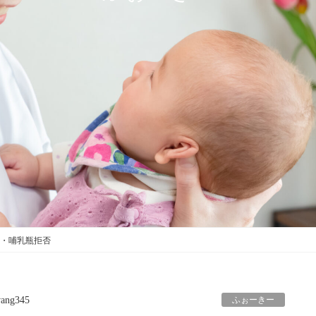
・哺乳瓶拒否
ふぉーきー
ang345