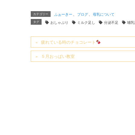
カテゴリー
ふぉーきー
、
ブログ
、
母乳について
タグ
おしゃぶり
ミルク足し
分泌不足
哺乳
疲れている時のチョコレート
５月おっぱい教室