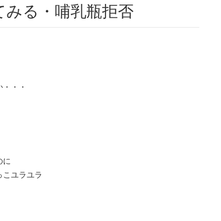
てみる・哺乳瓶拒否
。
か・・・
．
のに
っこユラユラ