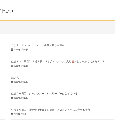
_~;)
７か月 アクロバッティック授乳・耳から流血
2026年7月11日
生後１２４日目(１７週５日・４か月) つぶつぶ入り
／おしゃぶりできた！！！
2026年4月13日
添い乳
2026年3月25日
生後９０日目 ジャンプスーツがスリーパーになっている
2026年3月10日
生後５６日目 節分会（子育てお茶会）／２人いっぺんに寝せる昼寝
2026年2月5日