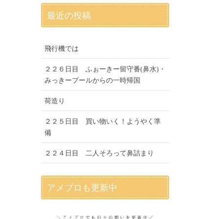
最近の投稿
飛行機では
２２６日目 ふぉーきー留守番(鼻水)・
みっきープールからの一時帰国
荷造り
２２５日目 買い物いく！ようやく準
備
２２４日目 二人そろって鼻詰まり
アメブロも更新中