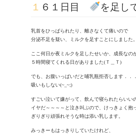
１６１日目
を足し
乳首をひっぱられたり、離さなくて痛いので
分泌不足を疑い、ミルクを足すことにしました
ここ何日か夜ミルクを足したせいか、成長なの
５時間寝てくれる日がありました(Ｔ＿Ｔ)
でも、お腹いっぱいだと哺乳瓶拒否します．．
吸いもしない(~_~;)
すごい泣いて嫌がって、飲んで寝られたらいい
イヤだ～～～～と泣き叫ぶので、けっきょく抱
ぎりぎり頑張れそうな時は添い乳します。
みっきーもはっきりしていたけれど、