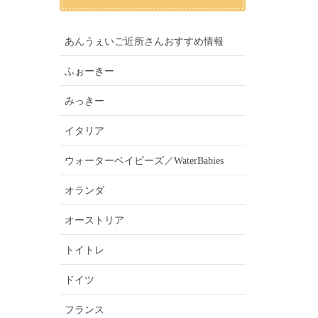
あんうぇいご近所さんおすすめ情報
ふぉーきー
みっきー
イタリア
ウォーターベイビーズ／WaterBabies
オランダ
オーストリア
トイトレ
ドイツ
フランス