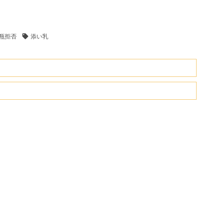
瓶拒否
添い乳