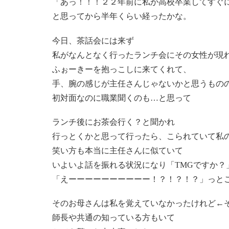
「あっ！！！２２年前に私が高校卒業してすぐ
と思ってから半年くらい経ったかな。
今日、茶話会には来ず
私がなんとなく行ったランチ会にその女性が現
ふぉーきーを抱っこしに来てくれて、
手、腕の感じが主任さんじゃないかと思うもの
初対面なのに職業聞くのも…と思って
ランチ後にお茶会行く？と聞かれ
行っとくかと思って行ったら、こられていて私
笑い方も本当に主任さんに似ていて
いよいよ話を振れる状況になり「TMGですか？
「えーーーーーーーーーー！？！？！？」っと
そのお母さんは私を覚えていなかったけれど←
師長や共通の知っている方もいて