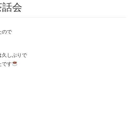
茶話会
たので
は久しぶりで
たです