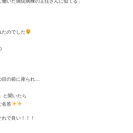
に働いた病院病棟の主任さんに似てる」
れたのでした
の
の目の前に座られ…
」と聞いたら
ご名答
それで良い！！！