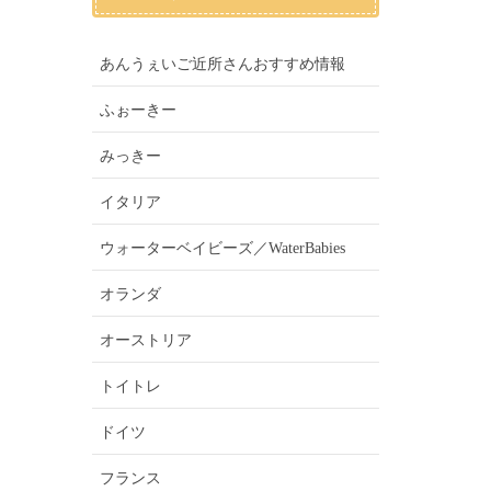
あんうぇいご近所さんおすすめ情報
ふぉーきー
みっきー
イタリア
ウォーターベイビーズ／WaterBabies
オランダ
オーストリア
トイトレ
ドイツ
フランス