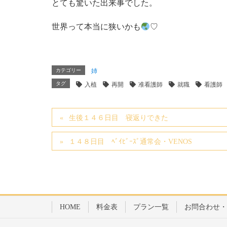
とても驚いた出来事でした。
世界って本当に狭いかも
♡
カテゴリー
姉
タグ
入植
再開
准看護師
就職
看護師
生後１４６日目 寝返りできた
１４８日目 ﾍﾞｲﾋﾞｰｽﾞ通常会・VENOS
HOME
料金表
プラン一覧
お問合わせ・