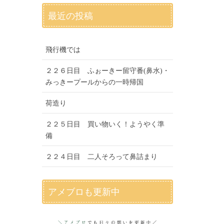
最近の投稿
飛行機では
２２６日目 ふぉーきー留守番(鼻水)・
みっきープールからの一時帰国
荷造り
２２５日目 買い物いく！ようやく準
備
２２４日目 二人そろって鼻詰まり
アメブロも更新中