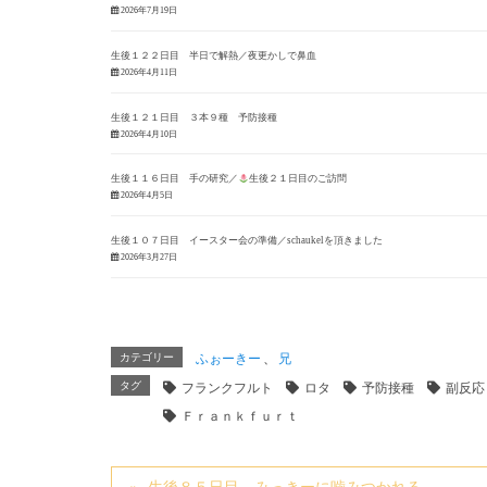
2026年7月19日
生後１２２日目 半日で解熱／夜更かしで鼻血
2026年4月11日
生後１２１日目 ３本９種 予防接種
2026年4月10日
生後１１６日目 手の研究／
生後２１日目のご訪問
2026年4月5日
生後１０７日目 イースター会の準備／schaukelを頂きました
2026年3月27日
カテゴリー
ふぉーきー
、
兄
タグ
フランクフルト
ロタ
予防接種
副反応
Ｆｒａｎｋｆｕｒｔ