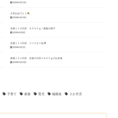
2026年4月22日
入学おめでとう
2026年4月10日
生後１１９日目 ６５５０ｇ／家族の様子
2026年4月8日
生後１１３日目 イースター会
2026年4月2日
産後１０４日目 生後６日目２８００ｇのお友達
2026年3月24日
子育て
産後
育児
髄膜炎
２か月児