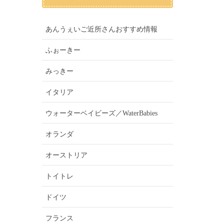
あんうぇいご近所さんおすすめ情報
ふぉーきー
みっきー
イタリア
ウォーターベイビーズ／WaterBabies
オランダ
オーストリア
トイトレ
ドイツ
フランス