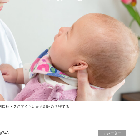
予防接種・２時間くらいから副反応？寝てる
ふぉーきー
g345