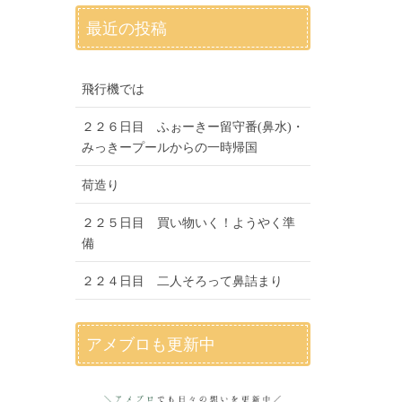
最近の投稿
飛行機では
２２６日目 ふぉーきー留守番(鼻水)・
みっきープールからの一時帰国
荷造り
２２５日目 買い物いく！ようやく準
備
２２４日目 二人そろって鼻詰まり
アメブロも更新中