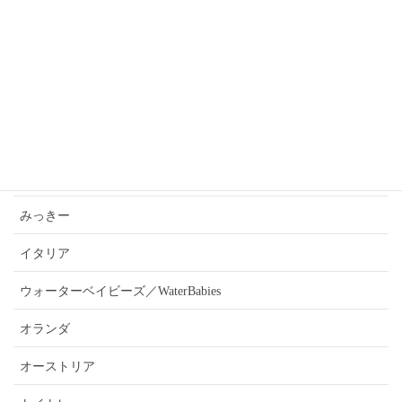
忘録
カテゴリー
あんうぇいご近所さんおすすめ情報
ふぉーきー
みっきー
イタリア
ウォーターベイビーズ／WaterBabies
オランダ
オーストリア