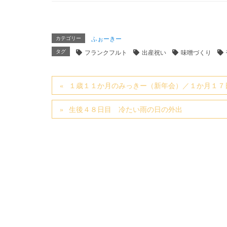
カテゴリー
ふぉーきー
タグ
フランクフルト
出産祝い
味噌づくり
１歳１１か月のみっきー（新年会）／１か月１７
生後４８日目 冷たい雨の日の外出