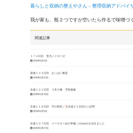
暮らしと収納の整えやさん – 整理収納アドバイ
我が家も、瓶２つですが空いたら作るで味噌づく
関連記事
１７４日目 育児ノイローゼ
2026年6月2日
産後１３３日目 おっぱい教室
2026年4月22日
生後１２１日目 ３本９種 予防接種
2026年4月10日
生後１１６日目 手の研究／
生後２１日目のご訪問
2026年4月5日
生後１０７日目 イースター会の準備／schaukelを頂きました
2026年3月27日