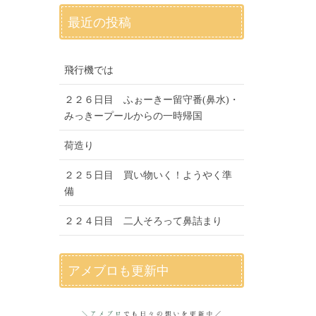
最近の投稿
飛行機では
２２６日目 ふぉーきー留守番(鼻水)・
みっきープールからの一時帰国
荷造り
２２５日目 買い物いく！ようやく準
備
２２４日目 二人そろって鼻詰まり
アメブロも更新中