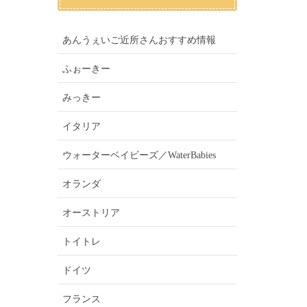
あんうぇいご近所さんおすすめ情報
ふぉーきー
みっきー
イタリア
ウォーターベイビーズ／WaterBabies
オランダ
オーストリア
トイトレ
ドイツ
フランス