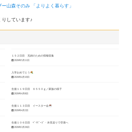
ザー山森そのみ 「よりよく暮らす」
りしています♪
１５２日目 兄姉のための情報収集
2026年5月11日
入学おめでとう
2026年4月10日
生後１１９日目 ６５５０ｇ／家族の様子
2026年4月8日
生後１１３日目 イースター会
2026年4月2日
生後１０６日目 ﾍﾞｲﾋﾞｰｽﾞ・お見送りで空港へ
2026年3月26日