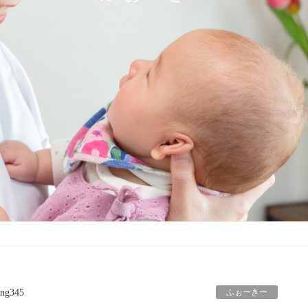
ふぉーきー
ng345