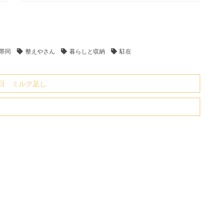
帯同
整えやさん
暮らしと収納
駐在
日 ミルク足し